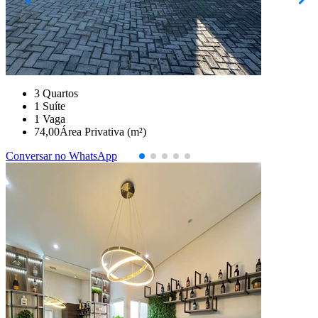
R$ 280.000,00
Sobrado em Uvaranas
Ponta Grossa/PR
2072982.001
3
Quartos
1
Suíte
1
Vaga
74,00
Área Privativa (m²)
Conversar no WhatsApp