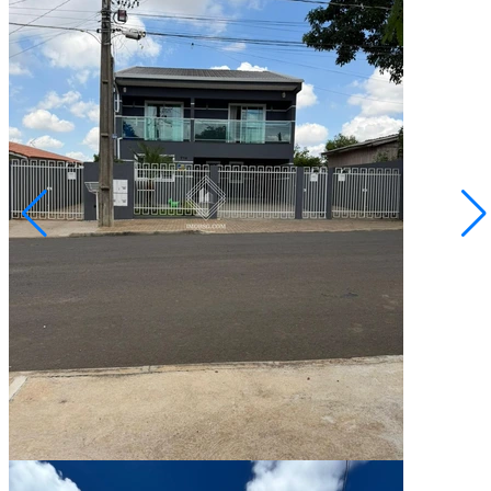
Uvaranas
R$ 1.400.000,00
Sobrado em Uvaranas
Ponta Grossa/PR
2073273.001
3
Quartos
1
Suíte
4
Vagas
Conversar no WhatsApp