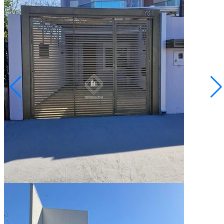
Contorno
R$ 280.000,00
Sobrado - Jardim Canaan
Ponta Grossa/PR
2073162.001
2
Quartos
2
Vagas
70,00
Área Privativa (m²)
Conversar no WhatsApp