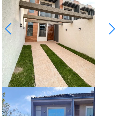
Oficinas
R$ 459.000,00
Sobrado 3 quartos - Oficinas
Ponta Grossa/PR
2073183.001
3
Quartos
1
Suíte
118,00
Área Privativa (m²)
Conversar no WhatsApp