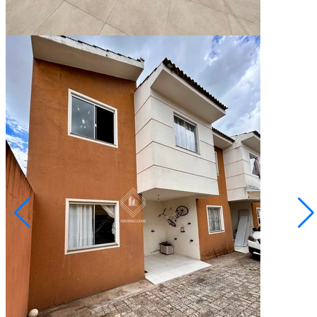
190,00
Área Privativa (m²)
Conversar no WhatsApp
Semi Mobiliado
Neves
R$ 250.000,00
Sobrado em condomínio no Giana
Ponta Grossa/PR
2073101.001
3
Quartos