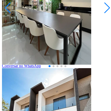
Colônia Dona Luíza
R$ 960.000,00
Sobrados Mobiliado - Col. Dona Luiza
Ponta Grossa/PR
2072979.001
3
Quartos
1
Suíte
4
Vagas
235,00
Área Privativa (m²)
Conversar no WhatsApp
Alto Padrão
Investimento
Pronto Para Morar
Oportunidade
Aceita Permuta
Mobiliado
Exclusividade