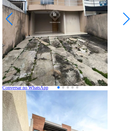
Neves
R$ 350.000,00
Sobrado - Condomínio Residencial Horizonte
Ponta Grossa/PR
2073188.001
3
Quartos
1
Suíte
1
Vaga
93,00
Área Privativa (m²)
Conversar no WhatsApp