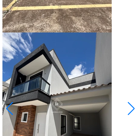
2
Quartos
1
Vaga
52,00
Área Privativa (m²)
Conversar no WhatsApp
Orfãs
R$ 850.000,00
Triplex - Orfãs