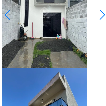
Cará-cará
R$ 215.000,00
Sobrado no Nova Ponta Grossa
Ponta Grossa/PR
2073413.001
2
Quartos
1
Vaga
45,00
Área Privativa (m²)
Conversar no WhatsApp
Semi Mobiliado