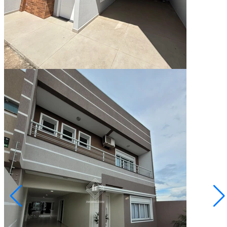
Ponta Grossa/PR
2073008.001
3
Quartos
1
Suíte
162,00
Área Privativa (m²)
Conversar no WhatsApp
Oficinas
R$ 1.090.000,00
Sobrado em Oficinas