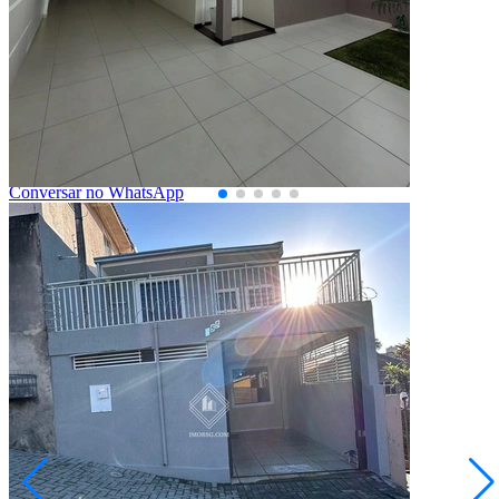
Ponta Grossa/PR
2072997.001
3
Quartos
1
Suíte
3
Vagas
168,97
Área Privativa (m²)
Conversar no WhatsApp
Mobiliado
Uvaranas