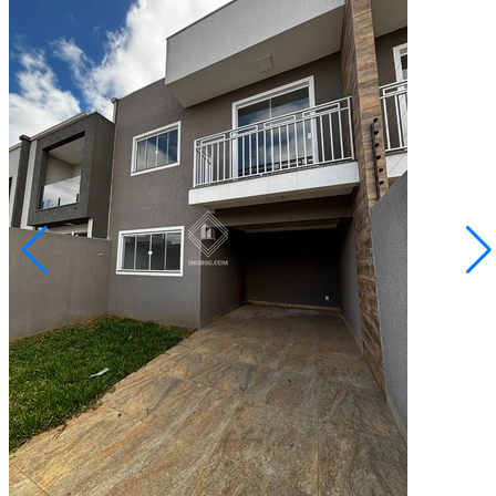
Uvaranas
R$ 550.000,00
Sobrado com 3 quartos - Vila Marina
Ponta Grossa/PR
2073125.001
3
Quartos
1
Suíte
2
Vagas
140,00
Área Privativa (m²)