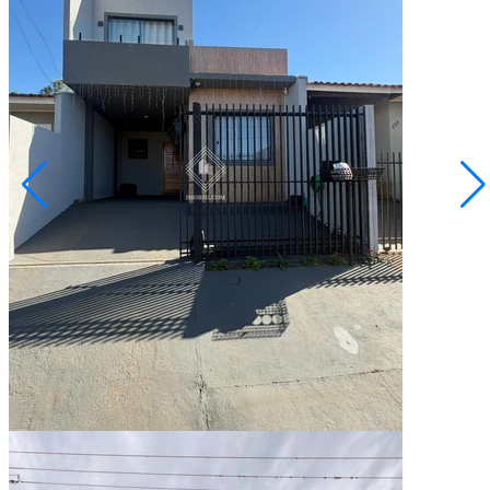
Uvaranas
R$ 260.000,00
Sobrado - Bairro Cachoeira
Ponta Grossa/PR
2073156.001
2
Quartos
1
Vaga
100,00
Área Privativa (m²)
Conversar no WhatsApp