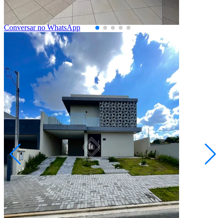
1
Vaga
112,32
Área Privativa (m²)
Conversar no WhatsApp
Jardim Carvalho
R$ 866.256,53
Sobrado no Condomínio Bosque Mistral
Ponta Grossa/PR
2073257.001