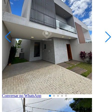
Estrela
R$ 600.000,00
R$ 580.000,00
Sobrado 3 Suítes - Jardim América
Ponta Grossa/PR
2073279.001
3
Quartos
3
Suítes
1
Vaga
117,00
Área Privativa (m²)
Conversar no WhatsApp