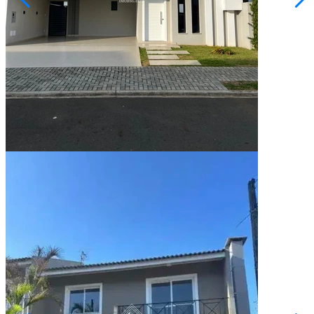
R$ 985.000,00
SOBRADO - Condominio Paysage Doman
Ponta Grossa/PR
2073231.001
3
Quartos
1
Suíte
163,54
Área Privativa (m²)
Conversar no WhatsApp