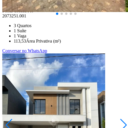
Ponta Grossa/PR
2073251.001
3
Quartos
1
Suíte
1
Vaga
113,53
Área Privativa (m²)
Conversar no WhatsApp
Cará-cará