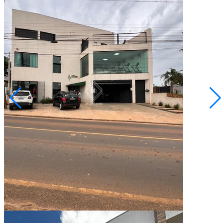
Contorno
R$ 3.500.000,00
R$ 2.980.000,00
Sobrado 3 pavimentos - Região Contorno
Ponta Grossa/PR
2073148.001
3
Quartos
1
Vaga
Conversar no WhatsApp