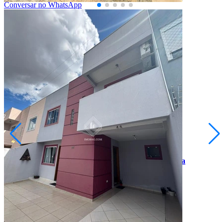
Conversar no WhatsApp
Boa Vista
R$ 490.000,00
Sobrado no bairro Palmeirinha ? Região do Boa Vista
Ponta Grossa/PR
2073263.001
3
Quartos
1
Suíte