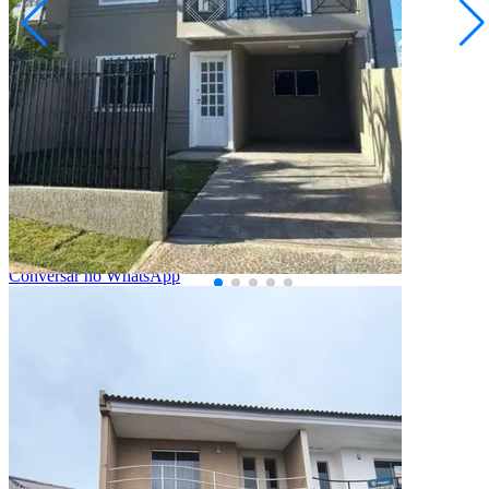
Estrela
R$ 715.000,00
Sobrado Vila Estrela
Ponta Grossa/PR
2073212.001
3
Quartos
1
Suíte
2
Vagas
110,00
Área Privativa (m²)
Conversar no WhatsApp