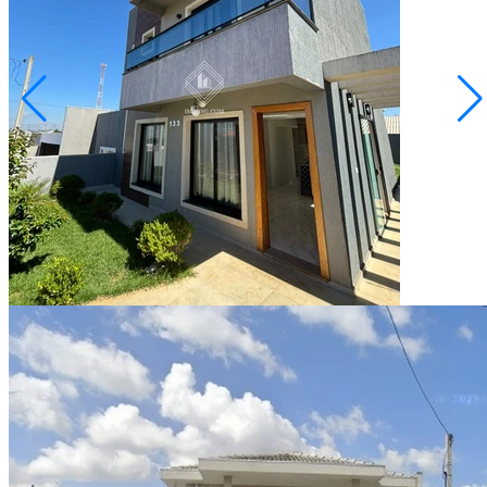
Cará-cará
R$ 700.000,00
Sobrado no Le Parc
Ponta Grossa/PR
2073408.001
100,00
Área Privativa (m²)
Conversar no WhatsApp