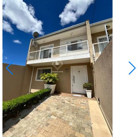
Olarias
R$ 550.000,00
Triplex no Bairro de Olarias
Ponta Grossa/PR
2073265.001
3
Quartos
1
Suíte
2
Vagas
127,00
Área Privativa (m²)