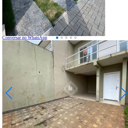
2073256.001
3
Quartos
1
Suíte
2
Vagas
141,00
Área Privativa (m²)
Conversar no WhatsApp
Estrela
R$ 750.000,00
Sobrado à Venda na Vila Estrela