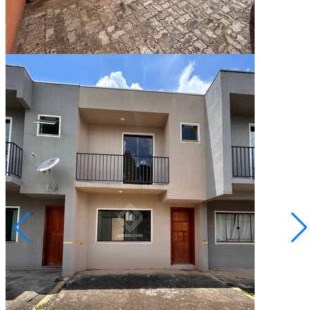
2
Vagas
71,94
Área Privativa (m²)
Conversar no WhatsApp
Jardim Carvalho
R$ 260.000,00
Sobrado á venda no Jardim Carvalho
Ponta Grossa/PR
2073062.001