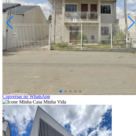
Boa Vista
R$ 1.300.000,00
Sobrado - Boa Vista
Ponta Grossa/PR
2073347.001
4
Quartos
2
Suítes
8
Vagas
330,00
Área Privativa (m²)
Conversar no WhatsApp