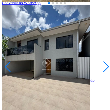
Conversar no WhatsApp
Cará-cará
R$ 750.000,00
Sobrado 100% Individual com Piscina - Semi mobiliado
Ponta Grossa/PR
2073120.001
3
Quartos
1
Suíte