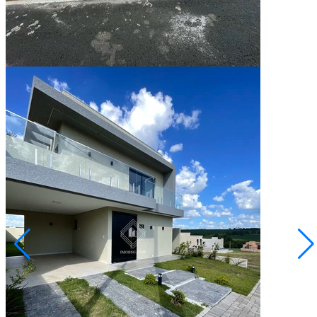
3
Quartos
2
Vagas
134,86
Área Privativa (m²)
Conversar no WhatsApp
Jardim Carvalho
R$ 891.885,94
Sobrado no Condomínio Bosque Mistral
Ponta Grossa/PR