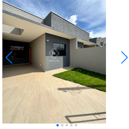
Cará-cará
R$ 306.000,00
Casa com 3 quartos e churrasqueira no Campo Belo
Ponta Grossa/PR
2073513.001
3
Quartos
1
Vaga
77,00
Área Privativa (m²)
Conversar no WhatsApp