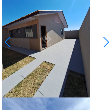
Cará-cará
R$ 260.000,00
Casa - Castanheira
Ponta Grossa/PR
2072980.001
3
Quartos
1
Vaga
62,00
Área Privativa (m²)
Conversar no WhatsApp