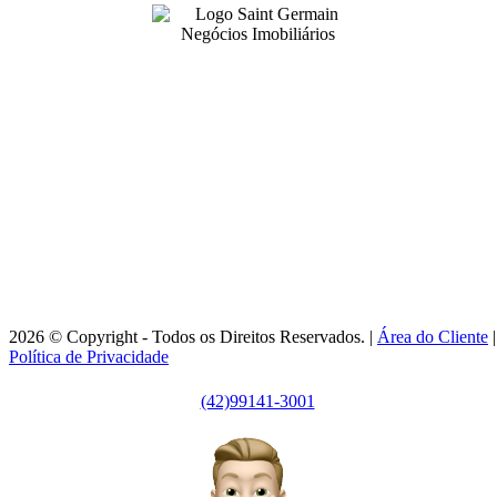
99141-3001
|
99141-3001
(42)
(42)
adm@imobsg.com
Rua Emílio de Menezes, 1065 - Estrela
Ponta Grossa/PR - CRECI J7256
Horário de Atendimento:
Segunda / Sexta-feira: 9h às 18h
2026 © Copyright - Todos os Direitos Reservados. |
Área do Cliente
|
Política de Privacidade
(42)99141-3001