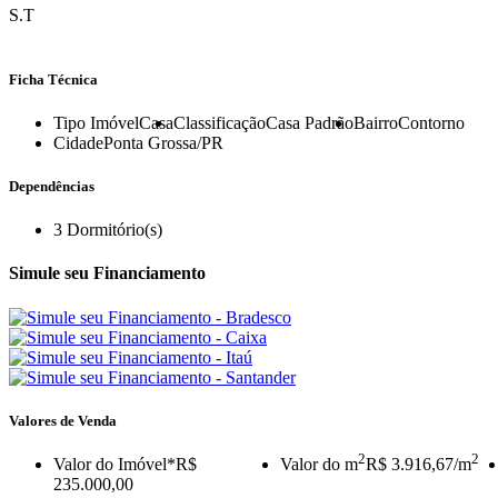
S.T
Ficha Técnica
Tipo Imóvel
Casa
Classificação
Casa Padrão
Bairro
Contorno
Cidade
Ponta Grossa/PR
Dependências
3
Dormitório(s)
Simule seu Financiamento
Valores de Venda
2
2
Valor do Imóvel
*R$
Valor do m
R$ 3.916,67/m
235.000,00