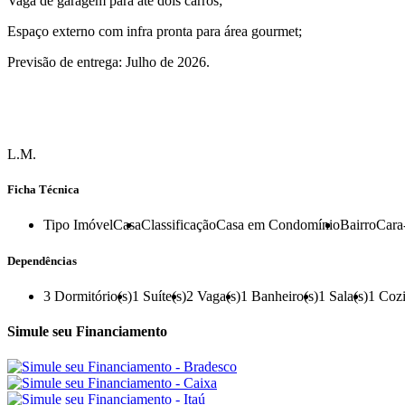
Vaga de garagem para até dois carros;
Espaço externo com infra pronta para área gourmet;
Previsão de entrega: Julho de 2026.
L.M.
Ficha Técnica
Tipo Imóvel
Casa
Classificação
Casa em Condomínio
Bairro
Cara
Dependências
3
Dormitório(s)
1
Suíte(s)
2
Vaga(s)
1
Banheiro(s)
1
Sala(s)
1
Cozi
Simule seu Financiamento