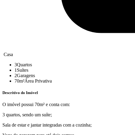
Casa
3
Quartos
1
Suítes
2
Garagens
70m²
Área Privativa
Descritivo do Imóvel
O imóvel possui 70m² e conta com:
3 quartos, sendo um suíte;
Sala de estar e jantar integradas com a cozinha;