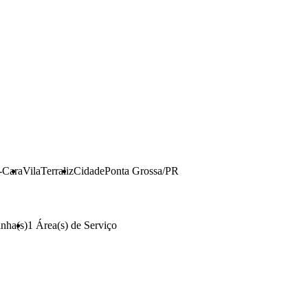
-Cara
Vila
Terraliz
Cidade
Ponta Grossa/PR
nha(s)
1
Área(s) de Serviço