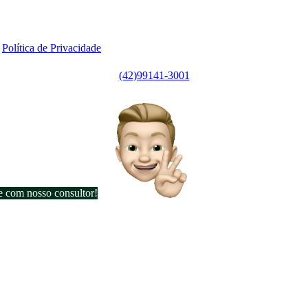
Se
Rua Emílio de Menezes, 1065 - Estrela
Ponta Grossa/PR - CRECI J7256
|
Política de Privacidade
(42)99141-3001
e com nosso consultor!