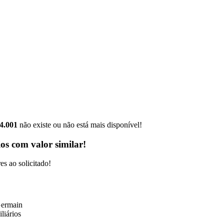
4.001
não existe ou não está mais disponível!
os com valor similar!
s ao solicitado!
99141-3001
|
99141-3001
(42)
(42)
adm@imobsg.com