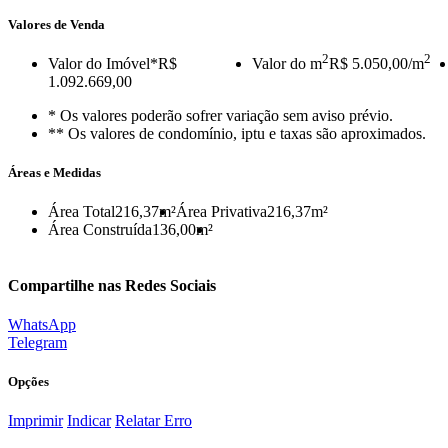
Valores de Venda
2
2
Valor do Imóvel
*R$
Valor do m
R$ 5.050,00/m
1.092.669,00
* Os valores poderão sofrer variação sem aviso prévio.
** Os valores de condomínio, iptu e taxas são aproximados.
Áreas e Medidas
Área Total
216,37m²
Área Privativa
216,37m²
Área Construída
136,00m²
Compartilhe nas Redes Sociais
WhatsApp
Telegram
Opções
Imprimir
Indicar
Relatar Erro