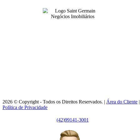
99141-3001
|
99141-3001
(42)
(42)
adm@imobsg.com
Rua Emílio de Menezes, 1065 - Estrela
Ponta Grossa/PR - CRECI J7256
Horário de Atendimento:
Segunda / Sexta-feira: 9h às 18h
2026 © Copyright - Todos os Direitos Reservados. |
Área do Cliente
|
Política de Privacidade
(42)99141-3001