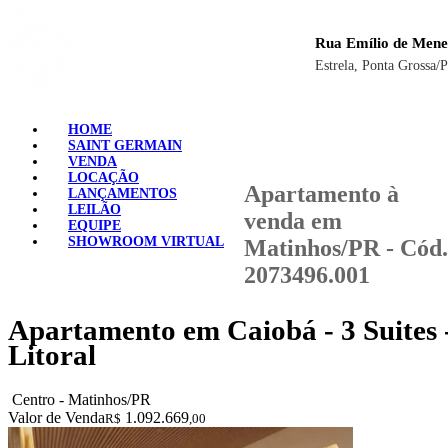
Rua Emílio de Mene
Estrela, Ponta Grossa/
HOME
SAINT GERMAIN
VENDA
LOCAÇÃO
Apartamento à
LANÇAMENTOS
LEILÃO
venda em
EQUIPE
SHOWROOM VIRTUAL
Matinhos/PR - Cód.
2073496.001
Apartamento em Caiobá - 3 Suites 
Litoral
Centro - Matinhos/PR
Valor de Venda
1.092.669
R$
,00