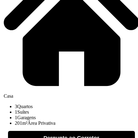
Casa
3
Quartos
1
Suítes
1
Garagens
201m²
Área Privativa