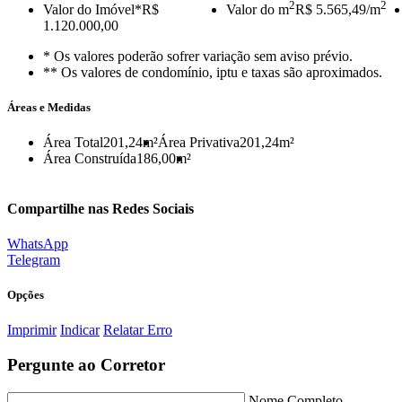
2
2
Valor do Imóvel
*R$
Valor do m
R$ 5.565,49/m
1.120.000,00
* Os valores poderão sofrer variação sem aviso prévio.
** Os valores de condomínio, iptu e taxas são aproximados.
Áreas e Medidas
Área Total
201,24m²
Área Privativa
201,24m²
Área Construída
186,00m²
Compartilhe nas Redes Sociais
WhatsApp
Telegram
Opções
Imprimir
Indicar
Relatar Erro
Pergunte ao Corretor
Nome Completo