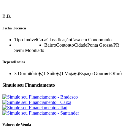
B.B.
Ficha Técnica
Tipo Imóvel
Casa
Classificação
Casa em Condomínio
Bairro
Contorno
Cidade
Ponta Grossa/PR
Semi Mobiliado
Dependências
3
Dormitório(s)
1
Suíte(s)
1
Vaga(s)
Espaço Gourmet
Ofurô
Simule seu Financiamento
Valores de Venda