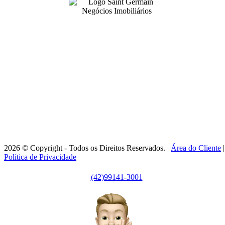
99141-3001
|
99141-3001
(42)
(42)
adm@imobsg.com
Rua Emílio de Menezes, 1065 - Estrela
Ponta Grossa/PR - CRECI J7256
Horário de Atendimento:
Segunda / Sexta-feira: 9h às 18h
2026 © Copyright - Todos os Direitos Reservados. |
Área do Cliente
|
Política de Privacidade
(42)99141-3001