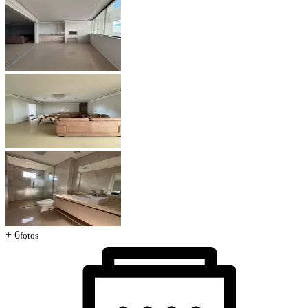
+ 6
fotos