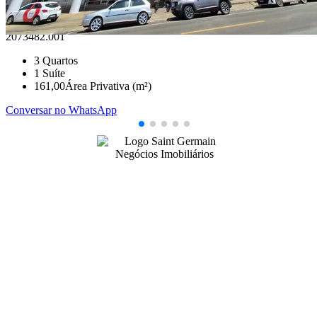
Ponta Grossa/PR
2073482.001
3
Quartos
1
Suíte
161,00
Área Privativa (m²)
Conversar no WhatsApp
99141-3001
|
99141-3001
(42)
(42)
adm@imobsg.com
Rua Emílio de Menezes, 1065 - Estrela
Ponta Grossa/PR - CRECI J7256
Horário de Atendimento:
Segunda / Sexta-feira: 9h às 18h