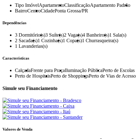
Tipo Imóvel
Apartamento
Classificação
Apartamento Padrão
Bairro
Centro
Cidade
Ponta Grossa/PR
Dependências
3
Dormitório(s)
3
Suíte(s)
2
Vaga(s)
4
Banheiro(s)
1
Sala(s)
2
Sacada(s)
1
Cozinha(s)
1
Copa(s)
1
Churrasqueira(s)
1
Lavanderias(s)
Características
Calçada
Frente para Praça
Iluminação Pública
Perto de Escolas
Perto de Hospitais
Perto de Shoppings
Perto de Vias de Acesso
Simule seu Financiamento
Valores de Venda