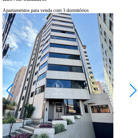
Apartamentos para venda com 3 dormitórios
Centro
R$ 1.100.000,00
Apartamento - Ed. De Leon
Ponta Grossa/PR
2073711.001
3
Quartos