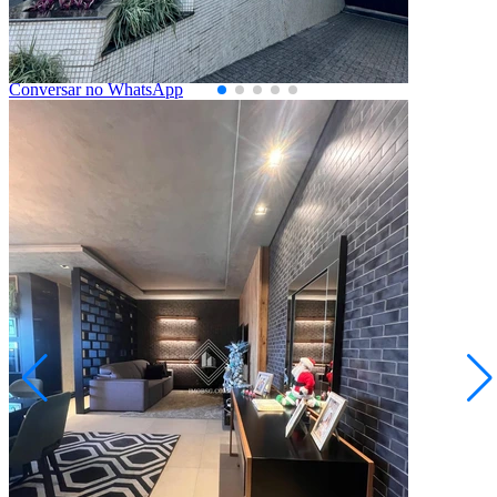
3
Suítes
2
Vagas
168,00
Área Privativa (m²)
Conversar no WhatsApp
Alto Padrão
Investimento
Pronto Para Morar
Oportunidade
Aceita Permuta
Aceita permuta
Centro
R$ 1.100.000,00
Apartamento edifício Santos Dumond
Ponta Grossa/PR