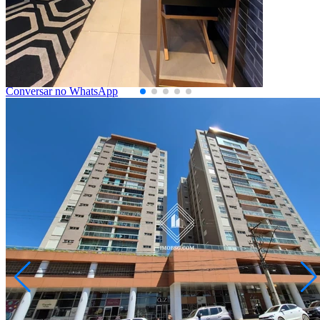
2072968.001
3
Quartos
1
Suíte
2
Vagas
133,00
Área Privativa (m²)
Conversar no WhatsApp
Semi Mobiliado
Oficinas
R$ 1.100.000,00
Apartamento - Edifício Torres Cezanne