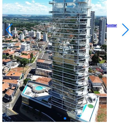
Centro
R$ 4.500.000,00
Cobertura duplex de alto luxo | Edifício vivere space home
Ponta Grossa/PR
2073079.001
3
Quartos
3
Suítes
4
Vagas
453,12
Área Privativa (m²)
Conversar no WhatsApp
99141-3001
|
99141-3001
(42)
(42)
adm@imobsg.com