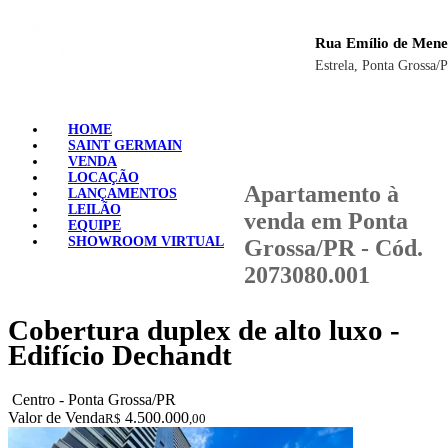
Rua Emílio de Mene
Estrela, Ponta Grossa/
HOME
SAINT GERMAIN
VENDA
LOCAÇÃO
Apartamento à
LANÇAMENTOS
LEILÃO
venda em Ponta
EQUIPE
SHOWROOM VIRTUAL
Grossa/PR - Cód.
2073080.001
Cobertura duplex de alto luxo -
Edifício Dechandt
Centro - Ponta Grossa/PR
Valor de Venda
4.500.000
R$
,00