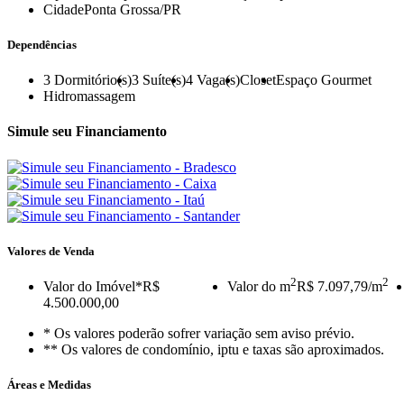
Cidade
Ponta Grossa/PR
Dependências
3
Dormitório(s)
3
Suíte(s)
4
Vaga(s)
Closet
Espaço Gourmet
Hidromassagem
Simule seu Financiamento
Valores de Venda
2
2
Valor do Imóvel
*R$
Valor do m
R$ 7.097,79/m
4.500.000,00
* Os valores poderão sofrer variação sem aviso prévio.
** Os valores de condomínio, iptu e taxas são aproximados.
Áreas e Medidas