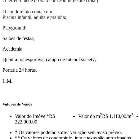
O terreno mede (10x20 com 200m² de área total)
O condomínio conta com:
Piscina infantil, adulta e prainha;
Playground;
Salões de festas,
Academia,
Quadra poliesportiva, campo de futebol society;
Portaria 24 horas.
L.M.
Valores de Venda
2
2
Valor do Imóvel
*R$
Valor do m
R$ 1.110,00/m
222.000,00
* Os valores poderão sofrer variação sem aviso prévio.
** Os valores de condomínio, iptu e taxas são aproximados.