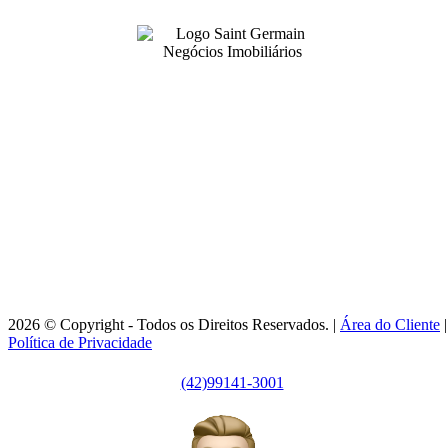
99141-3001
|
99141-3001
(42)
(42)
adm@imobsg.com
Rua Emílio de Menezes, 1065 - Estrela
Ponta Grossa/PR - CRECI J7256
Horário de Atendimento:
Segunda / Sexta-feira: 9h às 18h
2026 © Copyright - Todos os Direitos Reservados. |
Área do Cliente
|
Política de Privacidade
(42)99141-3001