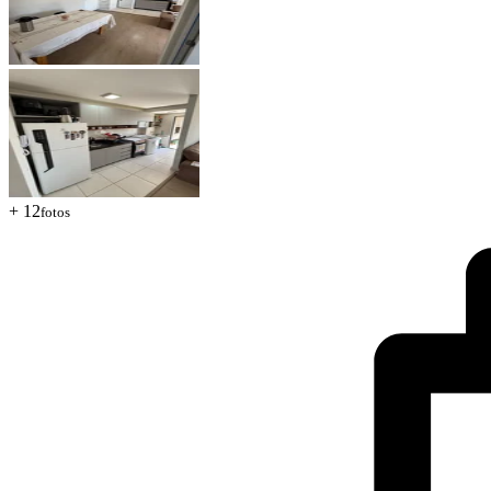
+ 12
fotos