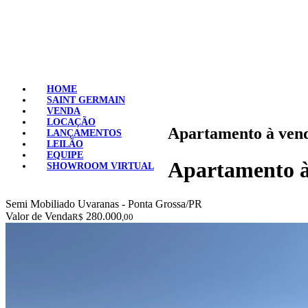
HOME
SAINT GERMAIN
VENDA
LOCAÇÃO
Apartamento à vend
LANÇAMENTOS
LEILÃO
EQUIPE
Apartamento à
SHOWROOM VIRTUAL
Semi Mobiliado
Uvaranas - Ponta Grossa/PR
Valor de Venda
280.000
R$
,00