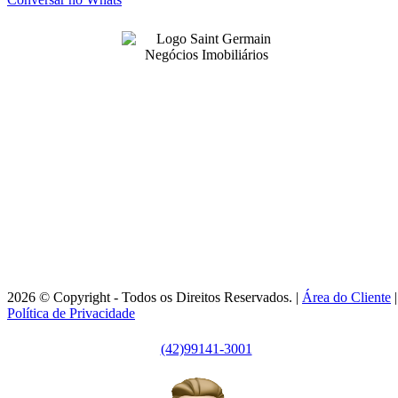
99141-3001
|
99141-3001
(42)
(42)
adm@imobsg.com
Rua Emílio de Menezes, 1065 - Estrela
Ponta Grossa/PR - CRECI J7256
Horário de Atendimento:
Segunda / Sexta-feira: 9h às 18h
2026 © Copyright - Todos os Direitos Reservados. |
Área do Cliente
|
Política de Privacidade
(42)99141-3001