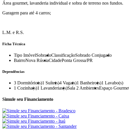
Área gourmet, lavanderia individual e sobra de terreno nos fundos.
Garagem para até 4 carros;
L.M. e R.S.
Ficha Técnica
Tipo Imóvel
Sobrado
Classificação
Sobrado Conjugado
Bairro
Nova Rússia
Cidade
Ponta Grossa/PR
Dependências
3
Dormitório(s)
1
Suíte(s)
4
Vaga(s)
1
Banheiro(s)
1
Lavabo(s)
1
Cozinha(s)
1
Lavanderias(s)
Sala 2 Ambientes
Espaço Gourme
Simule seu Financiamento