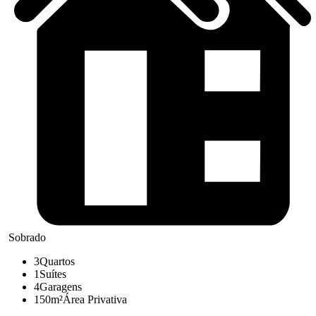
Sobrado
3
Quartos
1
Suítes
4
Garagens
150m²
Área Privativa