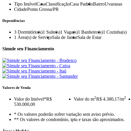
Tipo Imóvel
Casa
Classificação
Casa Padrão
Bairro
Uvaranas
Cidade
Ponta Grossa/PR
Dependências
3
Dormitório(s)
1
Suíte(s)
1
Vaga(s)
1
Banheiro(s)
1
Cozinha(s)
1
Área(s) de Serviço
Sala de Jantar
Sala de Estar
Simule seu Financiamento
Valores de Venda
2
2
Valor do Imóvel
*R$
Valor do m
R$ 4.380,17/m
530.000,00
* Os valores poderão sofrer variação sem aviso prévio.
** Os valores de condomínio, iptu e taxas são aproximados.
Áreas e Medidas