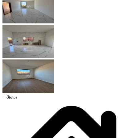
+ 8
fotos