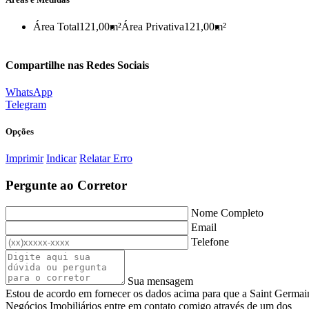
Área Total
121,00m²
Área Privativa
121,00m²
Compartilhe nas Redes Sociais
WhatsApp
Telegram
Opções
Imprimir
Indicar
Relatar Erro
Pergunte ao Corretor
Nome Completo
Email
Telefone
Sua mensagem
Estou de acordo em fornecer os dados acima para que a Saint Germai
Negócios Imobiliários entre em contato comigo através de um dos