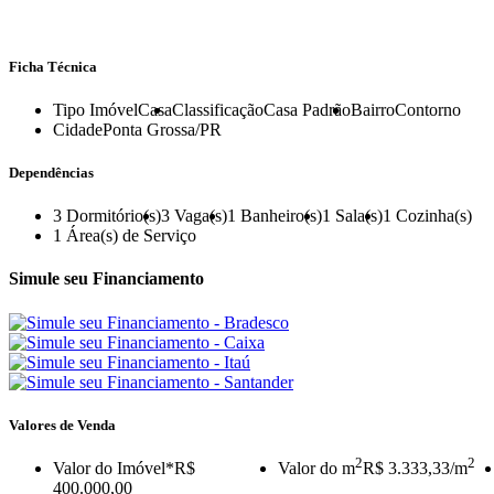
Ficha Técnica
Tipo Imóvel
Casa
Classificação
Casa Padrão
Bairro
Contorno
Cidade
Ponta Grossa/PR
Dependências
3
Dormitório(s)
3
Vaga(s)
1
Banheiro(s)
1
Sala(s)
1
Cozinha(s)
1
Área(s) de Serviço
Simule seu Financiamento
Valores de Venda
2
2
Valor do Imóvel
*R$
Valor do m
R$ 3.333,33/m
400.000,00