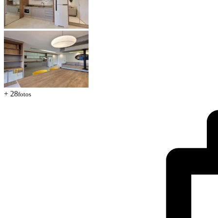
+ 28
fotos