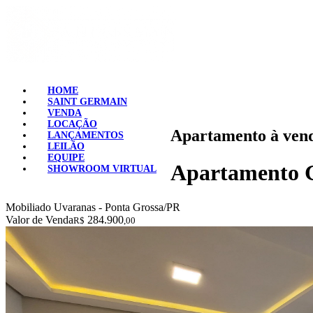
HOME
SAINT GERMAIN
VENDA
LOCAÇÃO
Apartamento à vend
LANÇAMENTOS
LEILÃO
EQUIPE
Apartamento G
SHOWROOM VIRTUAL
Mobiliado
Uvaranas - Ponta Grossa/PR
Valor de Venda
284.900
R$
,00