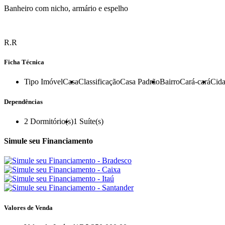
Banheiro com nicho, armário e espelho
R.R
Ficha Técnica
Tipo Imóvel
Casa
Classificação
Casa Padrão
Bairro
Cará-cará
Cid
Dependências
2
Dormitório(s)
1
Suíte(s)
Simule seu Financiamento
Valores de Venda