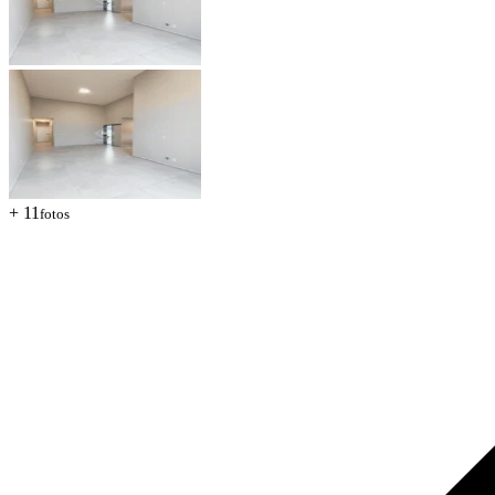
+ 11
fotos