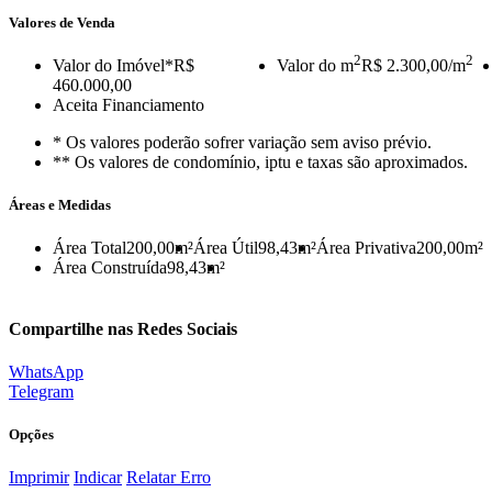
Valores de Venda
2
2
Valor do Imóvel
*R$
Valor do m
R$ 2.300,00/m
460.000,00
Aceita Financiamento
* Os valores poderão sofrer variação sem aviso prévio.
** Os valores de condomínio, iptu e taxas são aproximados.
Áreas e Medidas
Área Total
200,00m²
Área Útil
98,43m²
Área Privativa
200,00m²
Área Construída
98,43m²
Compartilhe nas Redes Sociais
WhatsApp
Telegram
Opções
Imprimir
Indicar
Relatar Erro