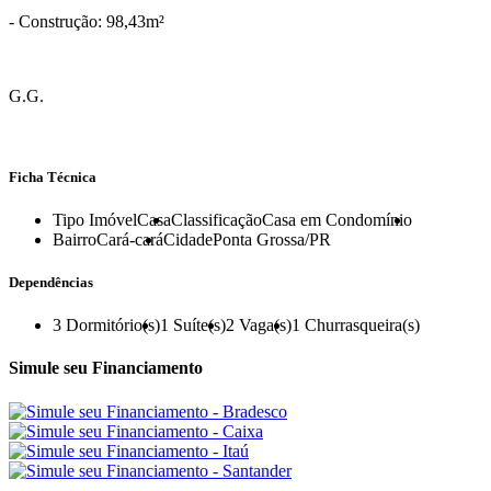
- Construção: 98,43m²
G.G.
Ficha Técnica
Tipo Imóvel
Casa
Classificação
Casa em Condomínio
Bairro
Cará-cará
Cidade
Ponta Grossa/PR
Dependências
3
Dormitório(s)
1
Suíte(s)
2
Vaga(s)
1
Churrasqueira(s)
Simule seu Financiamento