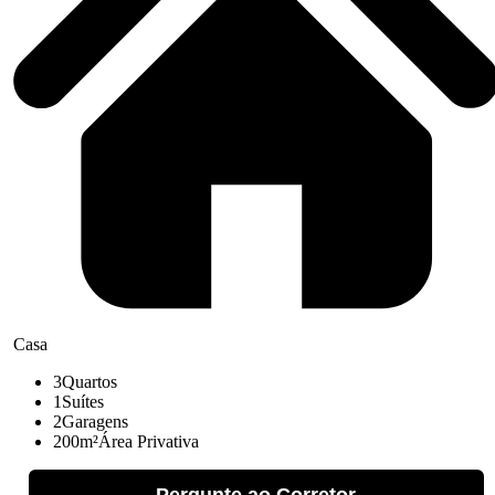
Casa
3
Quartos
1
Suítes
2
Garagens
200m²
Área Privativa