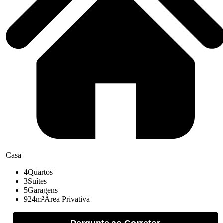
Casa
4
Quartos
3
Suítes
5
Garagens
924m²
Área Privativa