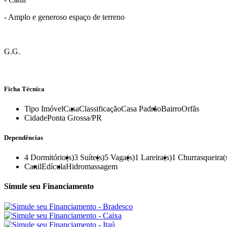
- Amplo e generoso espaço de terreno
G.G.
Ficha Técnica
Tipo Imóvel
Casa
Classificação
Casa Padrão
Bairro
Orfãs
Cidade
Ponta Grossa/PR
Dependências
4
Dormitório(s)
3
Suíte(s)
5
Vaga(s)
1
Lareira(s)
1
Churrasqueira(
Canil
Edícula
Hidromassagem
Simule seu Financiamento