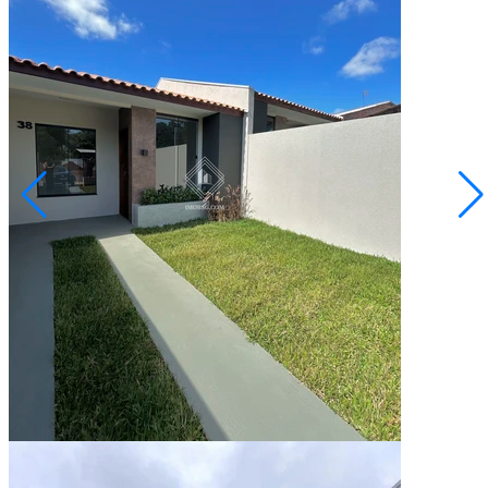
Cará-cará
sob consulta
Casa com 3 quartos no Cará-Cará
Ponta Grossa/PR
2073344.001
3
Quartos
2
Vagas
66,00
Área Privativa (m²)
Conversar no WhatsApp