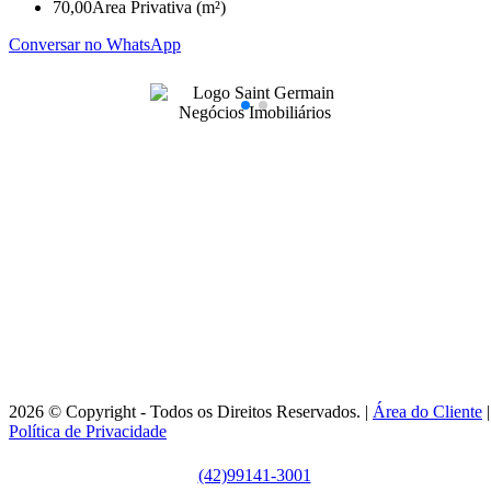
70,00
Área Privativa (m²)
Conversar no WhatsApp
99141-3001
|
99141-3001
(42)
(42)
adm@imobsg.com
Rua Emílio de Menezes, 1065 - Estrela
Ponta Grossa/PR - CRECI J7256
Horário de Atendimento:
Segunda / Sexta-feira: 9h às 18h
2026 © Copyright - Todos os Direitos Reservados. |
Área do Cliente
|
Política de Privacidade
(42)99141-3001