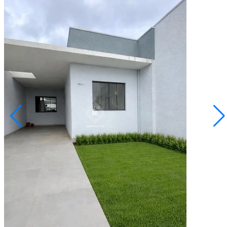
Cará-cará
sob consulta
Casa no Cidade Jardim
Ponta Grossa/PR
2073146.001
3
Quartos
1
Suíte
2
Vagas
70,00
Área Privativa (m²)
Conversar no WhatsApp