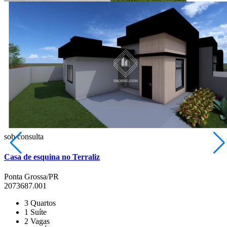
Cará-cará
sob consulta
Casa de esquina no Terraliz
Ponta Grossa/PR
2073687.001
3
Quartos
1
Suíte
2
Vagas