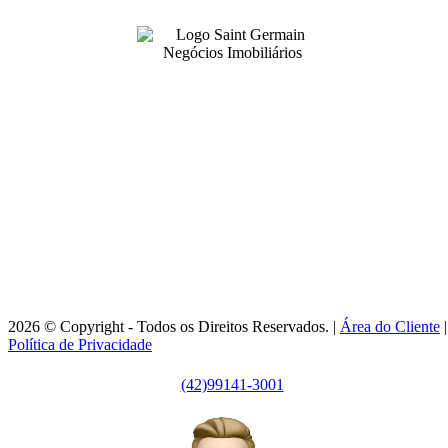
99141-3001
|
99141-3001
(42)
(42)
adm@imobsg.com
Rua Emílio de Menezes, 1065 - Estrela
Ponta Grossa/PR - CRECI J7256
Horário de Atendimento:
Segunda / Sexta-feira: 9h às 18h
2026 © Copyright - Todos os Direitos Reservados. |
Área do Cliente
|
Política de Privacidade
(42)99141-3001