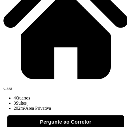
Casa
4
Quartos
3
Suítes
202m²
Área Privativa
Pergunte ao Corretor