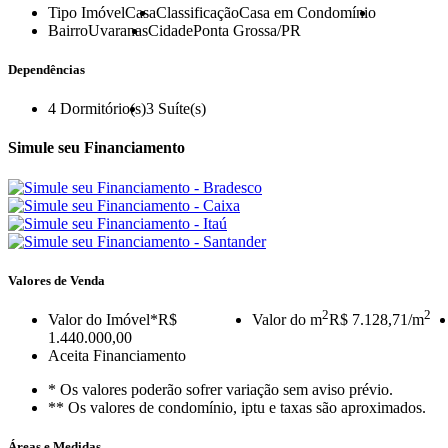
Tipo Imóvel
Casa
Classificação
Casa em Condomínio
Bairro
Uvaranas
Cidade
Ponta Grossa/PR
Dependências
4
Dormitório(s)
3
Suíte(s)
Simule seu Financiamento
Valores de Venda
2
2
Valor do Imóvel
*R$
Valor do m
R$ 7.128,71/m
1.440.000,00
Aceita Financiamento
* Os valores poderão sofrer variação sem aviso prévio.
** Os valores de condomínio, iptu e taxas são aproximados.
Áreas e Medidas