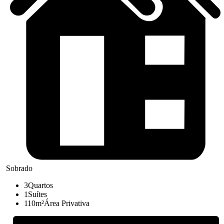
Sobrado
3
Quartos
1
Suítes
110m²
Área Privativa