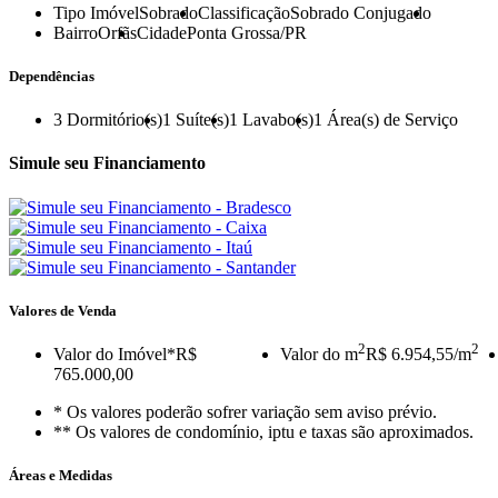
Tipo Imóvel
Sobrado
Classificação
Sobrado Conjugado
Bairro
Orfãs
Cidade
Ponta Grossa/PR
Dependências
3
Dormitório(s)
1
Suíte(s)
1
Lavabo(s)
1
Área(s) de Serviço
Simule seu Financiamento
Valores de Venda
2
2
Valor do Imóvel
*R$
Valor do m
R$ 6.954,55/m
765.000,00
* Os valores poderão sofrer variação sem aviso prévio.
** Os valores de condomínio, iptu e taxas são aproximados.
Áreas e Medidas