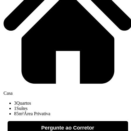
Casa
3
Quartos
1
Suítes
85m²
Área Privativa
Pergunte ao Corretor