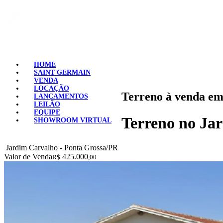
HOME
SAINT GERMAIN
VENDA
LOCAÇÃO
Terreno à venda em
LANÇAMENTOS
LEILÃO
EQUIPE
Terreno no J
SHOWROOM VIRTUAL
Jardim Carvalho - Ponta Grossa/PR
Valor de Venda
425.000
R$
,00