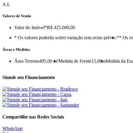
A.L
Valores de Venda
Valor do Imóvel
*R$ 425.000,00
* Os valores poderão sofrer variação sem aviso prévio.
** Os va
Áreas e Medidas
Área Terreno
495,00 m²
Medida de Frente
15,00m
Medida da Es
Simule seu Financiamento
Compartilhe nas Redes Sociais
WhatsApp