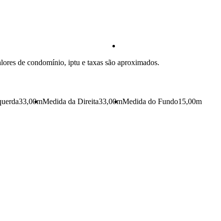
lores de condomínio, iptu e taxas são aproximados.
querda
33,00m
Medida da Direita
33,00m
Medida do Fundo
15,00m