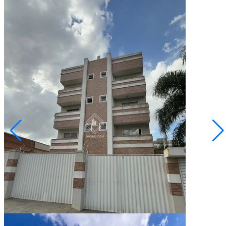
Jardim Carvalho
R$ 2.300,00
Apartamento - Edifício Ottawa
Ponta Grossa/PR
2073857.001
3
Quartos
1
Suíte
2
Vagas
91,98
Área Privativa (m²)
Conversar no WhatsApp