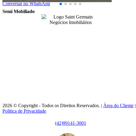
Conversar no WhatsApp
Semi Mobiliado
99141-3001
|
99141-3001
(42)
(42)
adm@imobsg.com
Rua Emílio de Menezes, 1065 - Estrela
Ponta Grossa/PR - CRECI J7256
Horário de Atendimento:
Segunda / Sexta-feira: 9h às 18h
2026 © Copyright - Todos os Direitos Reservados. |
Área do Cliente
|
Política de Privacidade
(42)99141-3001