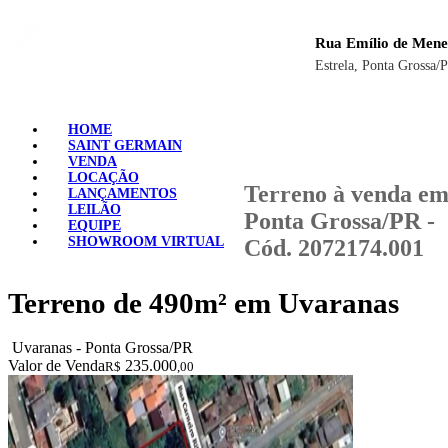
Rua Emílio de Mene
Estrela, Ponta Grossa/
HOME
SAINT GERMAIN
VENDA
LOCAÇÃO
Terreno à venda e
LANÇAMENTOS
LEILÃO
Ponta Grossa/PR -
EQUIPE
SHOWROOM VIRTUAL
Cód. 2072174.001
Terreno de 490m² em Uvaranas
Uvaranas - Ponta Grossa/PR
Valor de Venda
235.000
R$
,00