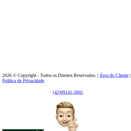
99141-3001
|
99141-3001
(42)
(42)
adm@imobsg.com
Rua Emílio de Menezes, 1065 - Estrela
Ponta Grossa/PR - CRECI J7256
Horário de Atendimento:
Segunda / Sexta-feira: 9h às 18h
2026 © Copyright - Todos os Direitos Reservados. |
Área do Cliente
|
Política de Privacidade
(42)99141-3001