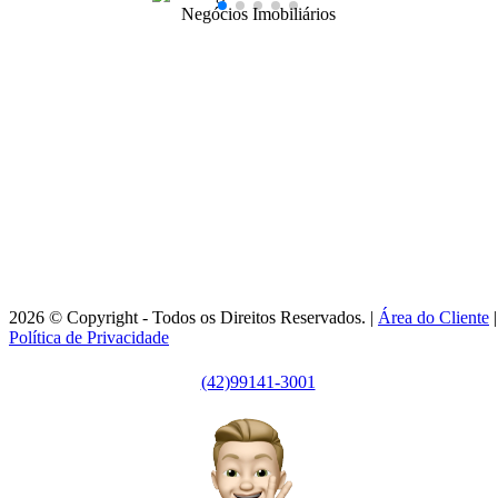
99141-3001
|
99141-3001
(42)
(42)
adm@imobsg.com
Rua Emílio de Menezes, 1065 - Estrela
Ponta Grossa/PR - CRECI J7256
Horário de Atendimento:
Segunda / Sexta-feira: 9h às 18h
2026 © Copyright - Todos os Direitos Reservados. |
Área do Cliente
|
Política de Privacidade
(42)99141-3001