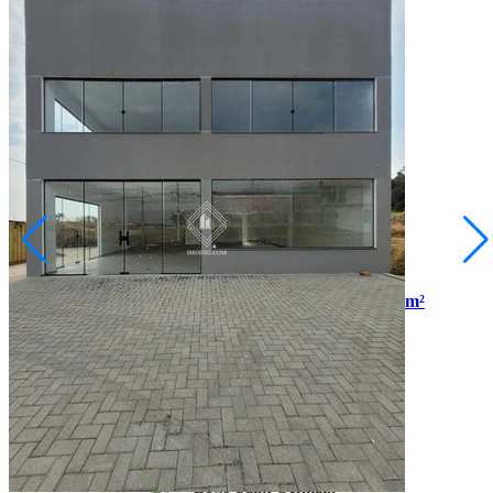
Colônia Dona Luíza
R$ 4.500,00
Sala Comercial para Aluguel no Recanto Brasil - 115 m²
Ponta Grossa/PR
2072589.001
115,00
Área Privativa (m²)
Conversar no WhatsApp