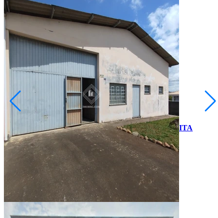
Orfãs
R$ 5.000,00
BARRACÃO COMERCIAL AO LADO DA AV. ANITA
GARIBALDI
Ponta Grossa/PR
2073353.001
8
Vagas
333,00
Área Privativa (m²)