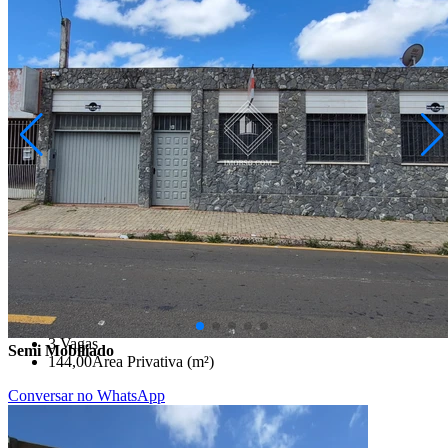
Nova Rússia
R$ 5.500,00
SALA COMERCIAL PARA CLINICA AO LADO DO BOM
JESUS
Ponta Grossa/PR
2073013.001
3
Vagas
Semi Mobiliado
144,00
Área Privativa (m²)
Conversar no WhatsApp