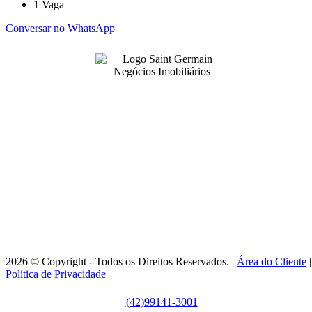
1
Vaga
Conversar no WhatsApp
99141-3001
|
99141-3001
(42)
(42)
adm@imobsg.com
Rua Emílio de Menezes, 1065 - Estrela
Ponta Grossa/PR - CRECI J7256
Horário de Atendimento:
Segunda / Sexta-feira: 9h às 18h
2026 © Copyright - Todos os Direitos Reservados. |
Área do Cliente
|
Política de Privacidade
(42)99141-3001