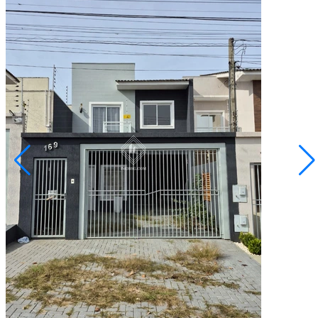
Oficinas
R$ 549.000,00
Sobrado - Jardim Europa
Ponta Grossa/PR
2073802.001
3
Quartos
1
Suíte
1
Vaga
90,16
Área Privativa (m²)