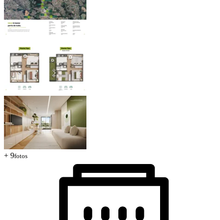
+ 9
fotos