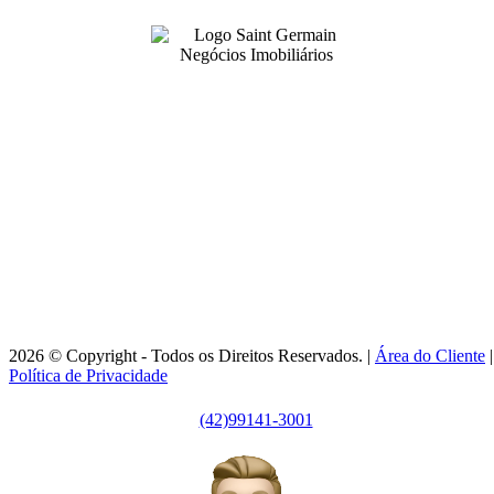
99141-3001
|
99141-3001
(42)
(42)
adm@imobsg.com
Rua Emílio de Menezes, 1065 - Estrela
Ponta Grossa/PR - CRECI J7256
Horário de Atendimento:
Segunda / Sexta-feira: 9h às 18h
2026 © Copyright - Todos os Direitos Reservados. |
Área do Cliente
|
Política de Privacidade
(42)99141-3001