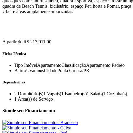
quiosques com Churrasqueira, quadra Esportiva, espaço Crosstraining
quadra de Beach Tennis, biciletário, espaço Pet, horta e Pomar, praça
Uber e áreas amplamente arborizadas.
A partir de R$ 213.911,00
Ficha Técnica
Tipo Imóvel
Apartamento
Classificação
Apartamento Padrão
Bairro
Uvaranas
Cidade
Ponta Grossa/PR
Dependências
2
Dormitório(s)
1
Vaga(s)
1
Banheiro(s)
1
Sala(s)
1
Cozinha(s)
1
Área(s) de Serviço
Simule seu Financiamento