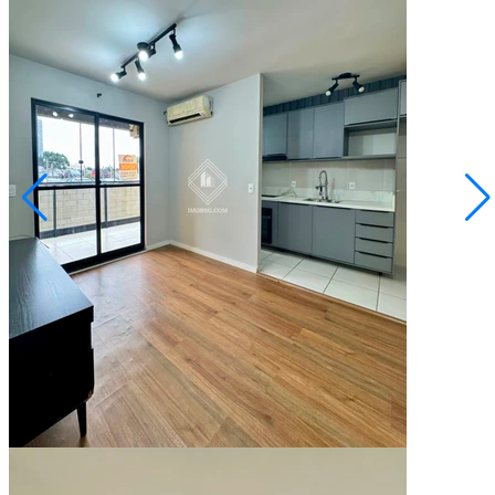
Uvaranas
R$ 265.000,00
Apartamento - Vista Uvaranas
Ponta Grossa/PR
2073930.001
2
Quartos
1
Vaga
53,09
Área Privativa (m²)
Conversar no WhatsApp
Novidade