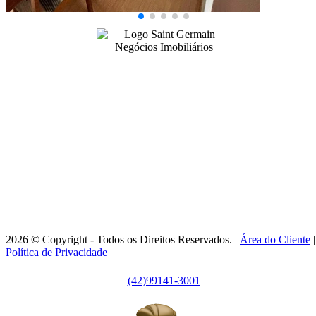
Conversar no WhatsApp
99141-3001
|
99141-3001
(42)
(42)
adm@imobsg.com
Rua Emílio de Menezes, 1065 - Estrela
Ponta Grossa/PR - CRECI J7256
Horário de Atendimento:
Segunda / Sexta-feira: 9h às 18h
2026 © Copyright - Todos os Direitos Reservados. |
Área do Cliente
|
Política de Privacidade
(42)99141-3001