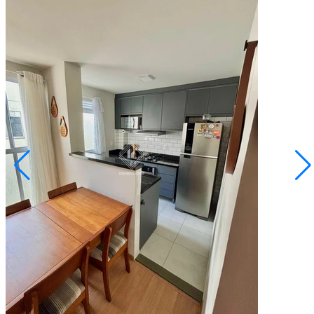
Olarias
R$ 210.000,00
Apartamento no Pontal da Serra Semimobiliado
Ponta Grossa/PR
2072902.001
2
Quartos
1
Vaga
48,00
Área Privativa (m²)