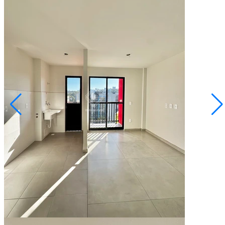
Uvaranas
R$ 245.000,00
Apartamento no Vittace Nature
Ponta Grossa/PR
2073870.001
2
Quartos
1
Vaga
42,12
Área Privativa (m²)
Conversar no WhatsApp