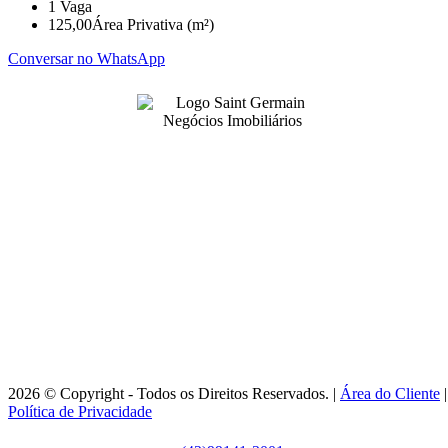
1
Vaga
125,00
Área Privativa (m²)
Conversar no WhatsApp
99141-3001
|
99141-3001
(42)
(42)
adm@imobsg.com
Rua Emílio de Menezes, 1065 - Estrela
Ponta Grossa/PR - CRECI J7256
Horário de Atendimento:
Segunda / Sexta-feira: 9h às 18h
2026 © Copyright - Todos os Direitos Reservados. |
Área do Cliente
|
Política de Privacidade