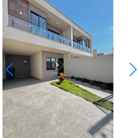
Cará-cará
R$ 533.000,00
Sobrado no Campo Belo
Ponta Grossa/PR
2072683.001
3
Quartos
1
Suíte
2
Vagas
110,00
Área Privativa (m²)