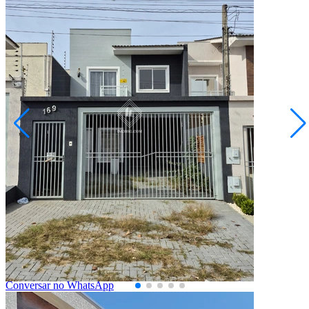
Oficinas
R$ 549.000,00
Sobrado - Jardim Europa
Ponta Grossa/PR
2073802.001
3
Quartos
1
Suíte
1
Vaga
90,16
Área Privativa (m²)
Conversar no WhatsApp