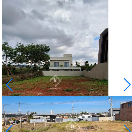
Jardim Carvalho
R$ 260.000,00
TERRENO DE ESQUINA NO ALPHAVILLE
Ponta Grossa/PR
2072457.001
325,39
Área Terreno
m²
Conversar no WhatsApp