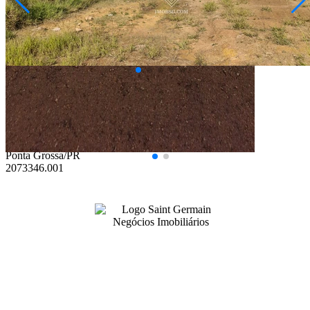
Nova Rússia
R$ 250.000,00
Terreno à Venda no Bairro Senador
Ponta Grossa/PR
2073346.001
99141-3001
|
99141-3001
(42)
(42)
adm@imobsg.com