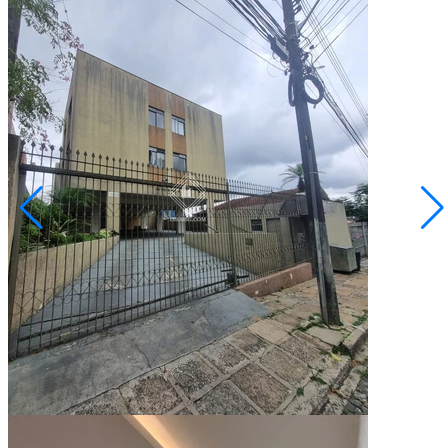
Centro
R$ 230.000,00
Apartamento - Próximo À UEPG - Centro
Ponta Grossa/PR
2072950.001
3
Quartos
1
Vaga
82,19
Área Privativa (m²)