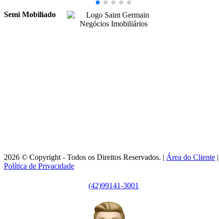
Semi Mobiliado
99141-3001
|
99141-3001
(42)
(42)
adm@imobsg.com
Rua Emílio de Menezes, 1065 - Estrela
Ponta Grossa/PR - CRECI J7256
Horário de Atendimento:
Segunda / Sexta-feira: 9h às 18h
2026 © Copyright - Todos os Direitos Reservados. |
Área do Cliente
|
Política de Privacidade
(42)99141-3001