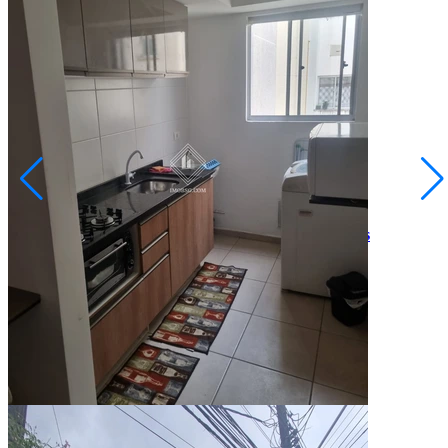
Orfãs
R$ 191.000,00
Apartamento Porteira Fechada 3 Dormitórios - Órfãs
Ponta Grossa/PR
2072951.001
3
Quartos
1
Vaga
44,00
Área Privativa (m²)
Conversar no WhatsApp