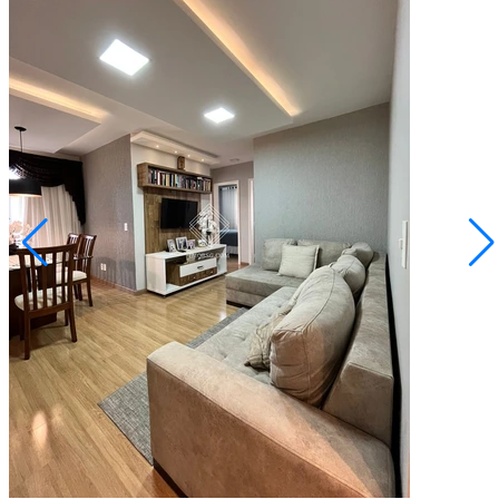
Uvaranas
R$ 250.000,00
Apartamento - Le Village Uvaranas
Ponta Grossa/PR
2073473.001
3
Quartos
1
Vaga
74,00
Área Privativa (m²)
Conversar no WhatsApp