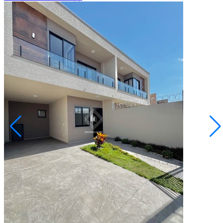
Cará-cará
R$ 533.000,00
Sobrado no Campo Belo
Ponta Grossa/PR
2072683.001
3
Quartos
1
Suíte
2
Vagas