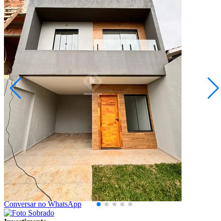
Jardim Carvalho
R$ 420.000,00
Sobrado a venda no Jardim Carvalho
Ponta Grossa/PR
2072582.001
3
Quartos
1
Suíte
1
Vaga
85,44
Área Privativa (m²)
Conversar no WhatsApp