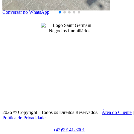
110,00
Área Privativa (m²)
Conversar no WhatsApp
99141-3001
|
99141-3001
(42)
(42)
adm@imobsg.com
Rua Emílio de Menezes, 1065 - Estrela
Ponta Grossa/PR - CRECI J7256
Horário de Atendimento:
Segunda / Sexta-feira: 9h às 18h
2026 © Copyright - Todos os Direitos Reservados. |
Área do Cliente
|
Política de Privacidade
(42)99141-3001