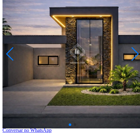
Cará-cará
R$ 350.000,00
Casa com 3 Quartos (1 Suíte) - Cará Cará
Ponta Grossa/PR
2073159.001
3
Quartos
1
Suíte
1
Vaga
70,00
Área Privativa (m²)
Conversar no WhatsApp