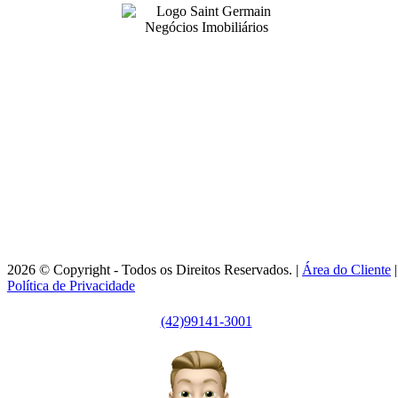
99141-3001
|
99141-3001
(42)
(42)
adm@imobsg.com
Rua Emílio de Menezes, 1065 - Estrela
Ponta Grossa/PR - CRECI J7256
Horário de Atendimento:
Segunda / Sexta-feira: 9h às 18h
2026 © Copyright - Todos os Direitos Reservados. |
Área do Cliente
|
Política de Privacidade
(42)99141-3001