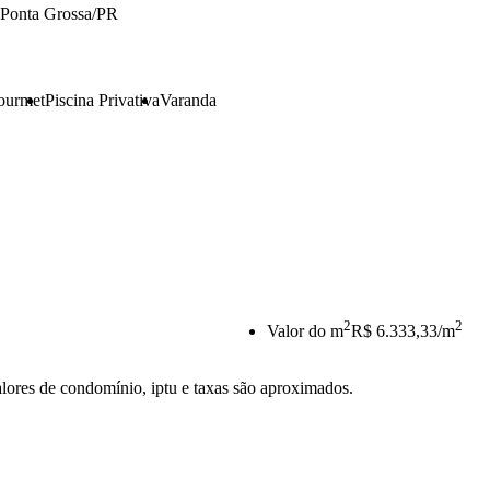
Ponta Grossa/PR
ourmet
Piscina Privativa
Varanda
2
2
Valor do m
R$ 6.333,33/m
lores de condomínio, iptu e taxas são aproximados.