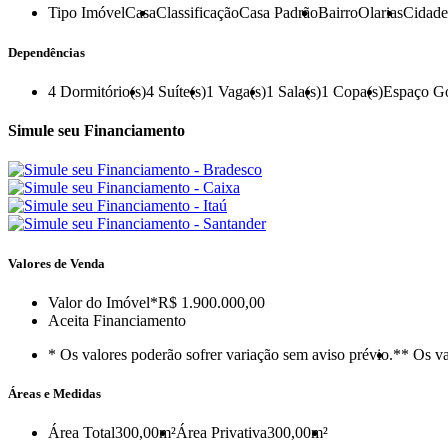
Tipo Imóvel
Casa
Classificação
Casa Padrão
Bairro
Olarias
Cidade
Dependências
4
Dormitório(s)
4
Suíte(s)
1
Vaga(s)
1
Sala(s)
1
Copa(s)
Espaço G
Simule seu Financiamento
Valores de Venda
Valor do Imóvel
*R$ 1.900.000,00
Aceita Financiamento
* Os valores poderão sofrer variação sem aviso prévio.
** Os va
Áreas e Medidas
Área Total
300,00m²
Área Privativa
300,00m²