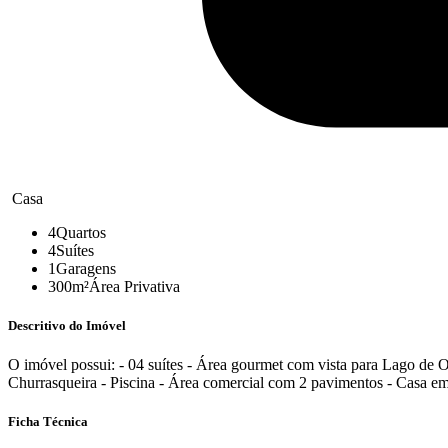
Casa
4
Quartos
4
Suítes
1
Garagens
300m²
Área Privativa
Descritivo do Imóvel
O imóvel possui: - 04 suítes - Área gourmet com vista para Lago de Ola
Churrasqueira - Piscina - Área comercial com 2 pavimentos - Casa em
Ficha Técnica