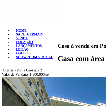
HOME
SAINT GERMAIN
VENDA
LOCAÇÃO
Casa à venda em Po
LANÇAMENTOS
LEILÃO
EQUIPE
Casa com área
SHOWROOM VIRTUAL
Olarias - Ponta Grossa/PR
Valor de Venda
1.900.000
R$
,00