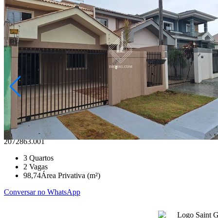
Uvaranas
R$ 375.000,00
Sobrado Condominío Marx Bairro Neves
Ponta Grossa/PR
2072863.001
3
Quartos
2
Vagas
98,74
Área Privativa (m²)
Conversar no WhatsApp