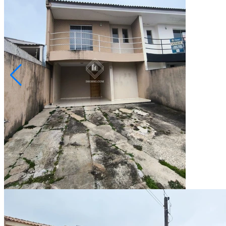
Neves
R$ 350.000,00
Sobrado - Condomínio Residencial Horizonte
Ponta Grossa/PR
2073188.001
3
Quartos
1
Suíte
1
Vaga
93,00
Área Privativa (m²)