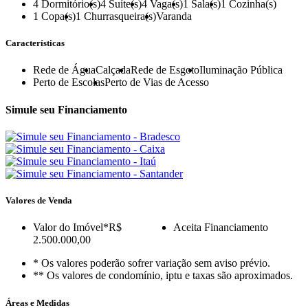
4
Dormitório(s)
4
Suíte(s)
4
Vaga(s)
1
Sala(s)
1
Cozinha(s)
1
Copa(s)
1
Churrasqueira(s)
Varanda
Características
Rede de Água
Calçada
Rede de Esgoto
Iluminação Pública
Perto de Escolas
Perto de Vias de Acesso
Simule seu Financiamento
Valores de Venda
Valor do Imóvel
*R$
Aceita Financiamento
2.500.000,00
* Os valores poderão sofrer variação sem aviso prévio.
** Os valores de condomínio, iptu e taxas são aproximados.
Áreas e Medidas