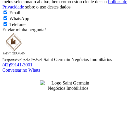
meios selecionado abaixo, bem como estou ciente de sua
Política de
Privacidade
sobre o uso destes dados.
Email
WhatsApp
Telefone
Enviar minha pergunta!
Saint Germain Negócios Imobiliários
Responsável pelo Imóvel
(42)99141-3001
Conversar no Whats
99141-3001
|
99141-3001
(42)
(42)
adm@imobsg.com
Rua Emílio de Menezes, 1065 - Estrela