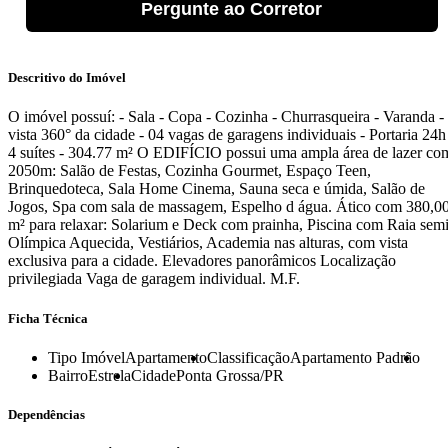
Pergunte ao Corretor
Descritivo do Imóvel
O imóvel possuí: - Sala - Copa - Cozinha - Churrasqueira - Varanda -
vista 360° da cidade - 04 vagas de garagens individuais - Portaria 24h
4 suítes - 304.77 m² O EDIFÍCIO possui uma ampla área de lazer co
2050m: Salão de Festas, Cozinha Gourmet, Espaço Teen,
Brinquedoteca, Sala Home Cinema, Sauna seca e úmida, Salão de
Jogos, Spa com sala de massagem, Espelho d água. Ático com 380,0
m² para relaxar: Solarium e Deck com prainha, Piscina com Raia sem
Olímpica Aquecida, Vestiários, Academia nas alturas, com vista
exclusiva para a cidade. Elevadores panorâmicos Localização
privilegiada Vaga de garagem individual. M.F.
Ficha Técnica
Tipo Imóvel
Apartamento
Classificação
Apartamento Padrão
Bairro
Estrela
Cidade
Ponta Grossa/PR
Dependências