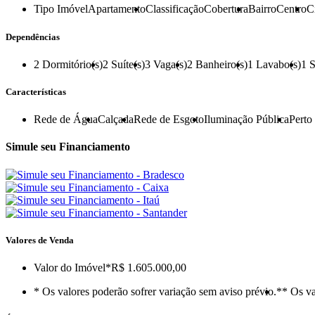
Tipo Imóvel
Apartamento
Classificação
Cobertura
Bairro
Centro
C
Dependências
2
Dormitório(s)
2
Suíte(s)
3
Vaga(s)
2
Banheiro(s)
1
Lavabo(s)
1
S
Características
Rede de Água
Calçada
Rede de Esgoto
Iluminação Pública
Perto
Simule seu Financiamento
Valores de Venda
Valor do Imóvel
*R$ 1.605.000,00
* Os valores poderão sofrer variação sem aviso prévio.
** Os va