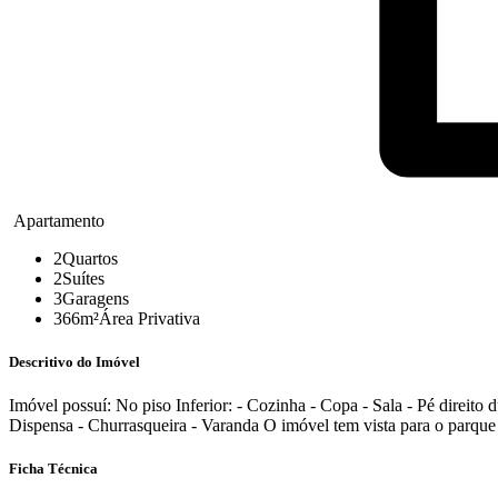
Apartamento
2
Quartos
2
Suítes
3
Garagens
366m²
Área Privativa
Descritivo do Imóvel
Imóvel possuí: No piso Inferior: - Cozinha - Copa - Sala - Pé direito
Dispensa - Churrasqueira - Varanda O imóvel tem vista para o parque 
Ficha Técnica