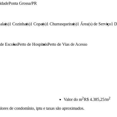
idade
Ponta Grossa/PR
ala(s)
1
Cozinha(s)
1
Copa(s)
1
Churrasqueira(s)
1
Área(s) de Serviço
1
D
 de Escolas
Perto de Hospitais
Perto de Vias de Acesso
2
2
Valor do m
R$ 4.385,25/m
lores de condomínio, iptu e taxas são aproximados.