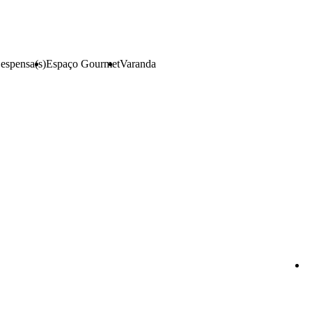
espensa(s)
Espaço Gourmet
Varanda