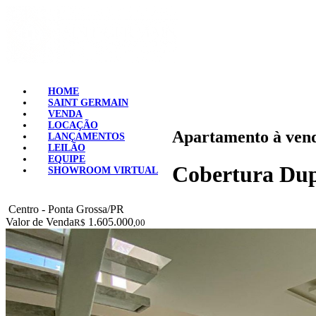
HOME
SAINT GERMAIN
VENDA
LOCAÇÃO
Apartamento à vend
LANÇAMENTOS
LEILÃO
EQUIPE
Cobertura Dupl
SHOWROOM VIRTUAL
Centro - Ponta Grossa/PR
Valor de Venda
1.605.000
R$
,00