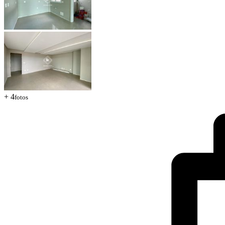
+ 4
fotos