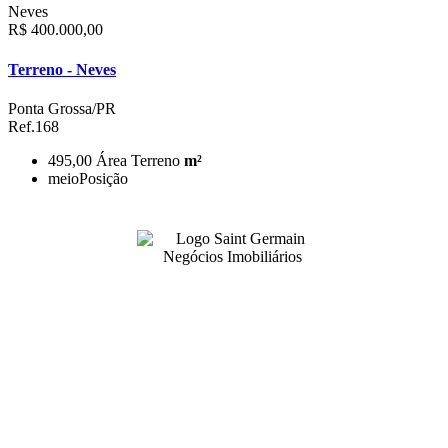
Neves
R$ 400.000,00
Terreno - Neves
Ponta Grossa/PR
Ref.168
495,00
Área Terreno
m²
meio
Posição
99141-3001
|
99141-3001
(42)
(42)
adm@imobsg.com
Rua Emílio de Menezes, 1065 - Estrela
Ponta Grossa/PR - CRECI J7256
Horário de Atendimento: