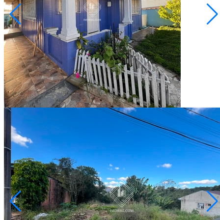
Orfãs
R$ 400.000,00
Terreno no bairro Órfãs
Ponta Grossa/PR
2072584.001
503,00
Área Terreno
m²
Conversar no WhatsApp