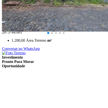
Uvaranas
R$ 400.000,00
Terreno - Próximo ao 13º BIB
Ponta Grossa/PR
2073744.001
1.200,00
Área Terreno
m²
Conversar no WhatsApp
Investimento
Pronto Para Morar
Oportunidade