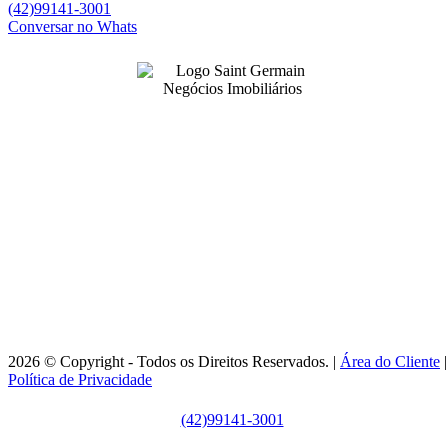
(42)99141-3001
Conversar no Whats
99141-3001
|
99141-3001
(42)
(42)
adm@imobsg.com
Rua Emílio de Menezes, 1065 - Estrela
Ponta Grossa/PR - CRECI J7256
Horário de Atendimento:
Segunda / Sexta-feira: 9h às 18h
2026 © Copyright - Todos os Direitos Reservados. |
Área do Cliente
|
Política de Privacidade
(42)99141-3001