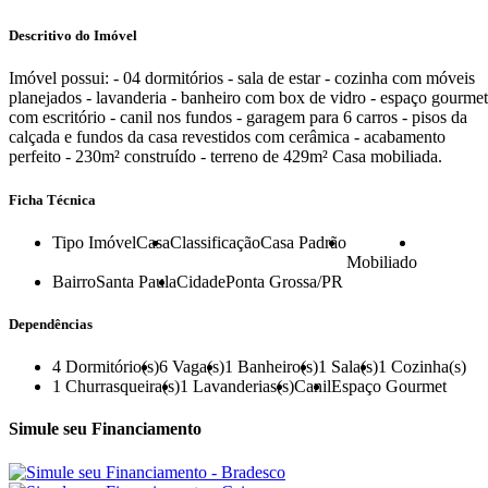
Descritivo do Imóvel
Imóvel possui: - 04 dormitórios - sala de estar - cozinha com móveis
planejados - lavanderia - banheiro com box de vidro - espaço gourmet
com escritório - canil nos fundos - garagem para 6 carros - pisos da
calçada e fundos da casa revestidos com cerâmica - acabamento
perfeito - 230m² construído - terreno de 429m² Casa mobiliada.
Ficha Técnica
Tipo Imóvel
Casa
Classificação
Casa Padrão
Mobiliado
Bairro
Santa Paula
Cidade
Ponta Grossa/PR
Dependências
4
Dormitório(s)
6
Vaga(s)
1
Banheiro(s)
1
Sala(s)
1
Cozinha(s)
1
Churrasqueira(s)
1
Lavanderias(s)
Canil
Espaço Gourmet
Simule seu Financiamento