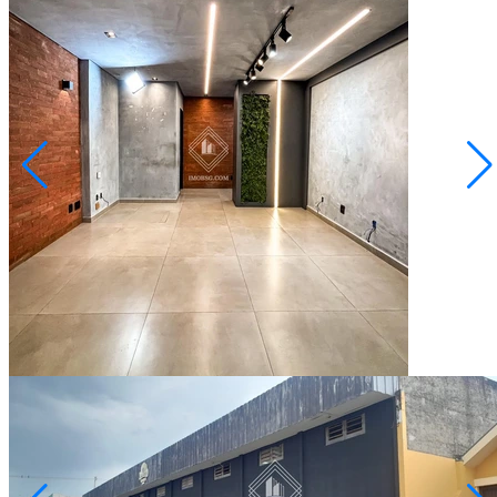
Nova Rússia
R$ 215.000,00
Sala comercial - NOVA RÚSSIA
Ponta Grossa/PR
2073202.001
35,00
Área Privativa (m²)
Conversar no WhatsApp