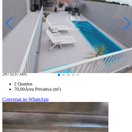
Uvaranas
R$ 480.000,00
ÁREA DE LAZER + Residência - Jardim Paraiso
Ponta Grossa/PR
2073237.001
2
Quartos
70,00
Área Privativa (m²)
Conversar no WhatsApp