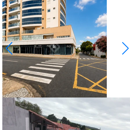
Estrela
R$ 900.000,00
Sala Comercial Edificio Monet - Bairro Estrela
Ponta Grossa/PR
2073252.001
83,00
Área Privativa (m²)
Conversar no WhatsApp