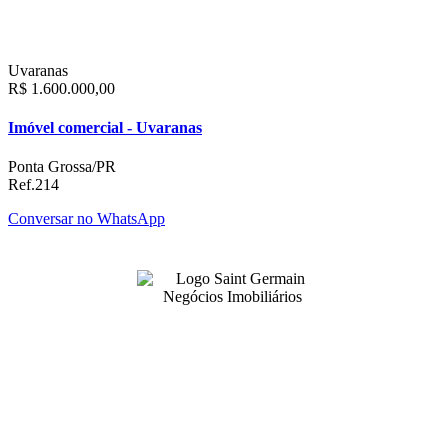
Uvaranas
R$ 1.600.000,00
Imóvel comercial - Uvaranas
Ponta Grossa/PR
Ref.214
Conversar no WhatsApp
99141-3001
|
99141-3001
(42)
(42)
adm@imobsg.com
Rua Emílio de Menezes, 1065 - Estrela