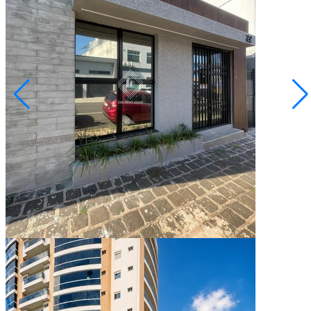
Oficinas
R$ 470.000,00
SALA COMERCIAL EM OFICINAS
Ponta Grossa/PR
2073626.001
4
Quartos
92,40
Área Privativa (m²)
Conversar no WhatsApp