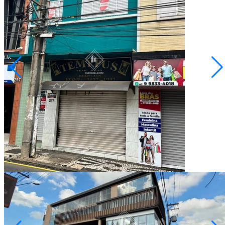
Centro
R$ 880.000,00
Imóvel Misto à Venda - Residencial + Comercial
Ponta Grossa/PR
2073024.001
2
Quartos
142,40
Área Privativa (m²)
Conversar no WhatsApp