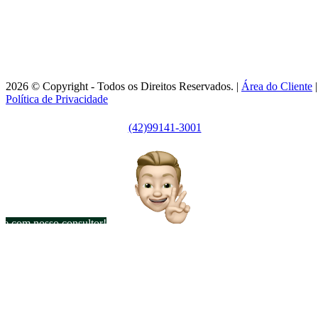
Ponta Grossa/PR - CRECI J7256
Horário de Atendimento:
Segunda / Sexta-feira: 9h às 18h
2026 © Copyright - Todos os Direitos Reservados. |
Área do Cliente
|
Política de Privacidade
(42)99141-3001
le com nosso consultor!